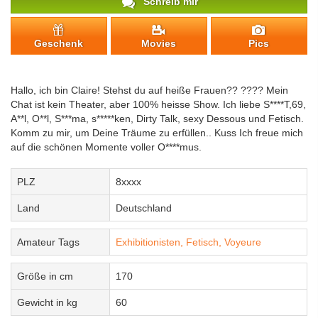
Schreib mir
Geschenk
Movies
Pics
Hallo, ich bin Claire! Stehst du auf heiße Frauen?? ???? Mein
Chat ist kein Theater, aber 100% heisse Show. Ich liebe S****T,69,
A**l, O**l, S***ma, s*****ken, Dirty Talk, sexy Dessous und Fetisch.
Komm zu mir, um Deine Träume zu erfüllen.. Kuss Ich freue mich
auf die schönen Momente voller O****mus.
PLZ
8xxxx
Land
Deutschland
Amateur Tags
Exhibitionisten,
Fetisch,
Voyeure
Größe in cm
170
Gewicht in kg
60