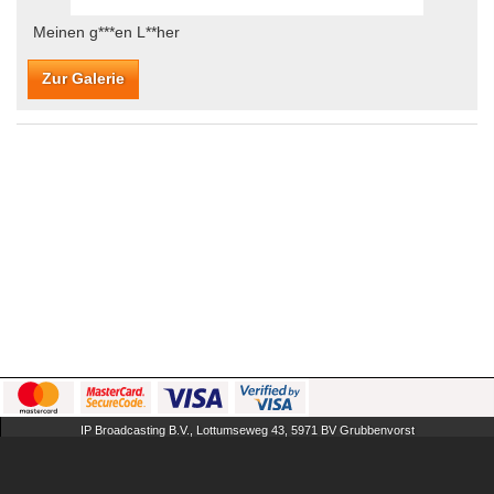
Meinen g***en L**her
Zur Galerie
IP Broadcasting B.V., Lottumseweg 43, 5971 BV Grubbenvorst
The Netherlands
AGB
FAQ
Impressum