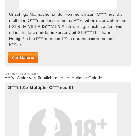
Unzählige Mal nacheinander komme ich zum O****mus, die
multiplen O****men lassen meine F**ze zittern, auslaufen und
EXTREM VIEL ABS****ZEN!!! Ich kann gar nicht zählen, wie
oft ich hintereinander in kurzer Zeit GES****TET habe!
Heftig!!! :) Ich f****re meine F**ze und massiere meinen
K***ler
Zur Galerie
vor mehr als 3 Monaten
H***y_Claire veröffentlicht eine neue Movie-Galerie
S****t ! 2 x Multipler O****mus !!!