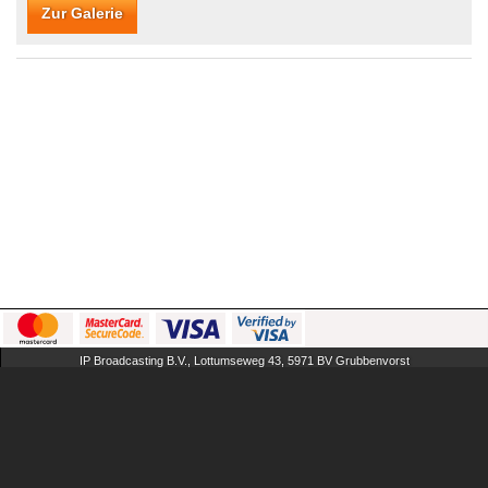
Zur Galerie
IP Broadcasting B.V., Lottumseweg 43, 5971 BV Grubbenvorst
The Netherlands
AGB
FAQ
Impressum
Cookies
Inhalt entfernen
AmateurFans
verwalten